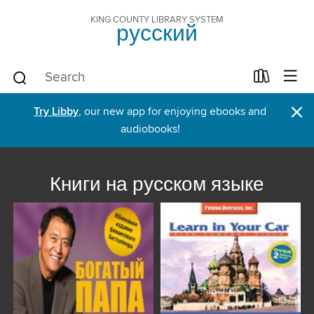
KING COUNTY LIBRARY SYSTEM
русский
×
Try Libby
, our new app for enjoying ebooks and
audiobooks!
Книги на русском языке