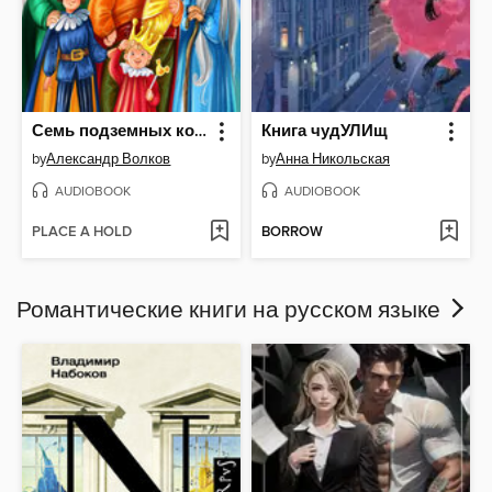
Семь подземных королей
Книга чудУЛИщ
by
Александр Волков
by
Анна Никольская
AUDIOBOOK
AUDIOBOOK
PLACE A HOLD
BORROW
Романтические книги на русском языке