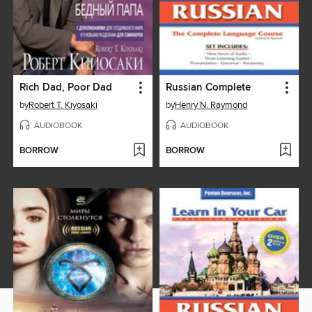
Rich Dad, Poor Dad
Russian Complete
by
Robert T. Kiyosaki
by
Henry N. Raymond
AUDIOBOOK
AUDIOBOOK
BORROW
BORROW