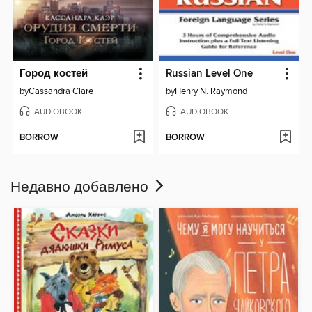
Город костей
Russian Level One
by
Cassandra Clare
by
Henry N. Raymond
AUDIOBOOK
AUDIOBOOK
BORROW
BORROW
Недавно добавлено