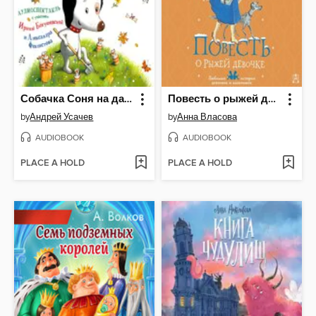
Собачка Соня на даче
Повесть о рыжей девочке
by
Андрей Усачев
by
Анна Власова
AUDIOBOOK
AUDIOBOOK
PLACE A HOLD
PLACE A HOLD