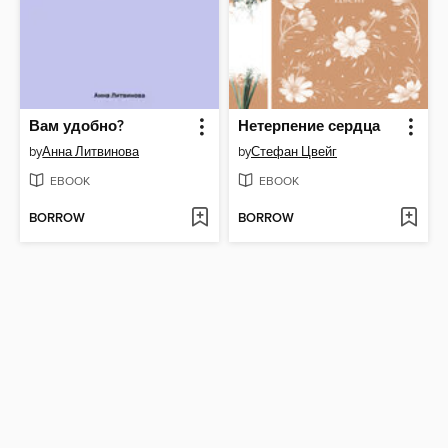
Вам удобно?
Нетерпение сердца
by
Анна Литвинова
by
Стефан Цвейг
EBOOK
EBOOK
BORROW
BORROW