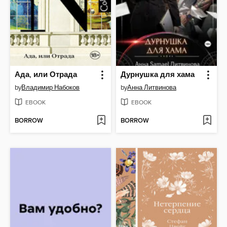
Ада, или Отрада
Дурнушка для хама
by
Владимир Набоков
by
Анна Литвинова
EBOOK
EBOOK
BORROW
BORROW