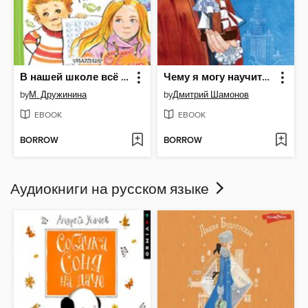
В нашей школе всё бывает. Весёлые рассказы
Чему я могу научиться у Михаила Ломоносова
by
М. Дружинина
by
Дмитрий Шамонов
EBOOK
EBOOK
BORROW
BORROW
Аудиокниги на русском языке