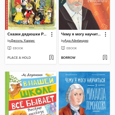
Сказки дядюшки Римуса
Чему я могу научиться у Петра Чайковского
by
Джоэль Харрис
by
Ада Айнбиндер
EBOOK
EBOOK
PLACE A HOLD
BORROW